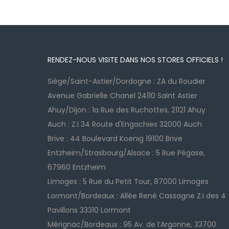
RENDEZ-NOUS VISITE DANS NOS STORES OFFICIELS !
Siège/Saint-Astier/Dordogne : ZA du Roudier
Avenue Gabrielle Chanel 24110 Saint Astier
Ahuy/Dijon : 1a Rue des Ruchottes, 21121 Ahuy
Auch : Z.I 34 Route d'Engachies 32000 Auch
Brive : 44 Boulevard Koenig 19100 Brive
Entzheim/Strasbourg/Alsace : 5 Rue Pégase,
67960 Entzheim
Limoges : 5 Rue du Petit Tour, 87000 Limoges
Lormont/Bordeaux : Allée René Cassagne Z.I des 4
Pavillons 33310 Lormont
Mérignac/Bordeaux : 95 Av. de l’Argonne, 33700