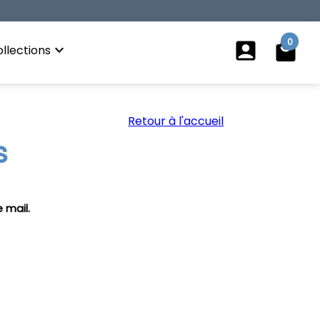
0
account_box
local_mall
keyboard_arrow_down
llections
Retour à l'accueil
s
 mail.