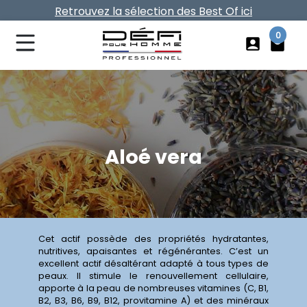
Retrouvez la sélection des Best Of ici
Vos frais de port offerts dès 40€ d'achat
0
account_box
local_mall
Aloé vera
Cet actif possède des propriétés hydratantes,
nutritives, apaisantes et régénérantes. C’est un
excellent actif désaltérant adapté à tous types de
peaux. Il stimule le renouvellement cellulaire,
apporte à la peau de nombreuses vitamines (C, B1,
B2, B3, B6, B9, B12, provitamine A) et des minéraux